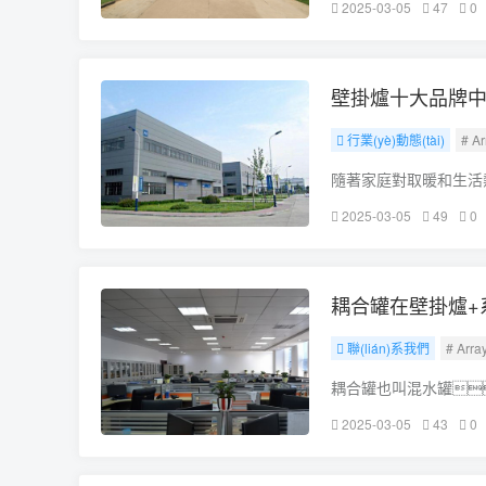
2025-03-05
47
0
爐。下面將介紹
壁掛爐十大品牌中
行業(yè)動態(tài)
# Ar
隨著家庭對取暖和生活
ié)能環(huán)保
2025-03-05
49
0
品牌，小松鼠憑
耦合罐在壁掛爐+系
聯(lián)系我們
# Arra
耦合罐也叫混水罐
壁掛爐并聯(lián)或
2025-03-05
43
0
水和低溫回水進行混合，