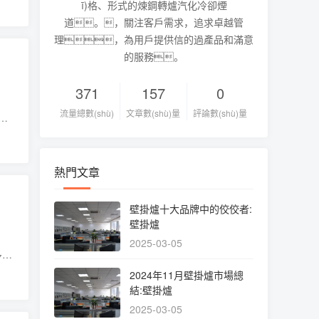
ī)格、形式的煉鋼轉爐汽化冷卻煙
道。，關注客戶需求，追求卓越管
理，為用戶提供信的過產品和滿意
的服務。
371
157
0
流量總數(shù)
文章數(shù)量
評論數(shù)量
(j
知名
熱門文章
壁掛爐十大品牌中的佼佼者:
壁掛爐
2025-03-05
多臺
供
2024年11月壁掛爐市場總
結:壁掛爐
2025-03-05