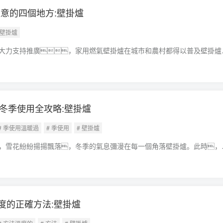
意的四個地方:壁掛爐
 壁掛爐
大力支持推廣，家用燃氣壁掛爐在城市和農村都得以普及壁掛爐
地享受壁掛爐所帶來的舒適生活，壁掛爐的安全使用就成了每
。1.安裝規(guī)范又合理
爐冬季使用全攻略:壁掛爐
# 季使用溫暖過
# 季使用
# 壁掛爐
，雪花紛紛揚揚飄落，冬季的氣息彌漫在每一個角落壁掛爐。此時，
暖的守護者，默默守護著家的溫馨。那么，在這寒冷的冬季，
爐，確保它能高效、
)溫度的正確方法:壁掛爐