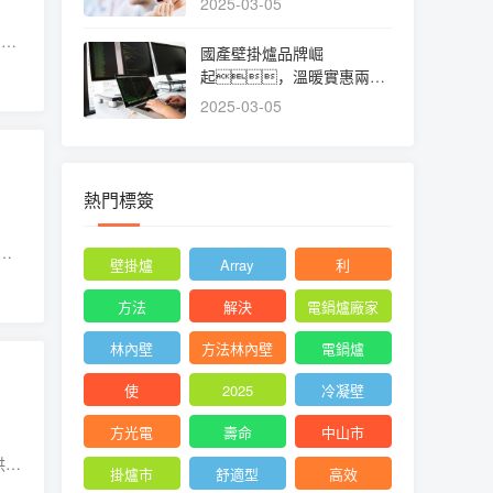
2025-03-05
？梢
國產壁掛爐品牌崛
正面
起，溫暖實惠兩不
誤:壁掛爐
2025-03-05
熱門標簽
采
壁掛爐
Array
利
爐水
方法
解決
電鍋爐廠家
林內壁
方法林內壁
電鍋爐
使
2025
冷凝壁
方光電
壽命
中山市
供暖
掛爐市
舒適型
高效
然