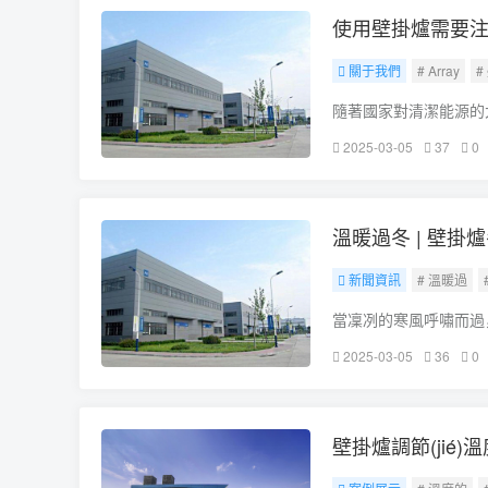
使用壁掛爐需要注
關于我們
# Array
#
隨著國家對清潔能源的
為了讓消費者安全無憂
2025-03-05
37
0
人必須認真學習的知識
溫暖過冬 | 壁掛
新聞資訊
# 溫暖過
當凜冽的寒風呼嘯而過
中的壁掛爐便化身為溫
2025-03-05
36
0
們該如何正確使用壁掛
壁掛爐調節(jié