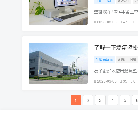
關于我們
# 2024
#
壁掛爐在2024年第
品需求的提升為行業(
2025-03-05
47
0
格結構看，線下家
了解一下燃氣壁掛
產品展示
# 解一下解
為了更好地使用燃氣壁
安裝一些選配部件
2025-03-05
35
0
內溫度控制器可以精確控
1
2
3
4
5