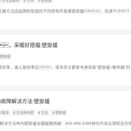
# 方法溫度的
# 方法
# 壁掛爐
度的正確方法因品牌和型號的不同而有所差異壁掛爐，但通?
行操作：一、找到控制面板壁掛爐的控制面板通常位于壁掛爐的
按鈕或旋鈕，用于調節(jié)壁掛
，采暖好搭檔:壁掛爐
 壁掛爐
的裝修旺季，進入裝修季后，很多房主都會考慮安裝“壁掛爐+散熱器”的
爐。那么，在安裝采暖管路時應注意哪些問題呢？1.通暢性壁掛
uán)動力有限，因此供回水溫差不宜超過
8故障解決方法:壁掛爐
# 解決
# 方法林內壁
# 方法
# 壁掛爐
解決方法林內壁掛爐全國服務熱線：400-999-4388林內作為全球知名的
產品以其高效節(jié)能和穩(wěn)定可靠的性能受到廣泛好評壁掛爐。