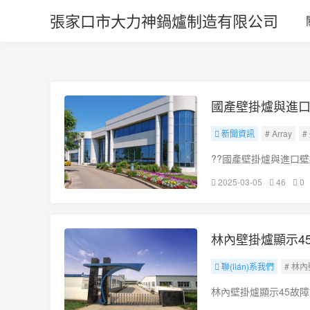
另类 专区 欧美 制服_国产成人深
張家口市大力神鍋爐制造有限公司
國產壁掛爐與進口
新聞資訊
# Array
#
??國產壁掛爐與進口
的壁掛爐使用上5年壁
2025-03-05
46
0
十五年內，我們就要話
林內壁掛爐顯示4
聯(lián)系我們
# 林內
林內壁掛爐顯示45故障解決
林內壁掛爐出現(xià