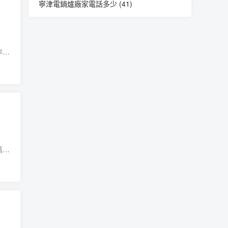
寧津電鍋爐廠家電話多少
(41)
作為
使用
高效
到