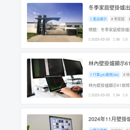
冬季家庭壁掛爐出現
產品展示
# 季家庭
標題：冬季家庭壁掛爐出
取暖的重要設備，其穩
2025-03-05
36
0
過程中難免會遇到一些
林內壁掛爐顯示6
行業(yè)動態(tài)
# 
林內壁掛爐顯示61故障
的采暖設備，廣泛應用
2025-03-05
34
0
各種故障，其中顯
2024年11月壁