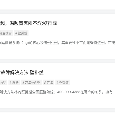
中偶爾會遇到
起，溫暖實惠兩不誤:壁掛爐
暖實溫暖實
# 壁掛爐
)代家庭供暖系統(tǒng)的核心設備，其重要性不言而喻壁掛爐。市
各有特。從地域劃分來看，壁掛爐品牌主要分為進口品牌和國產
牌憑借先進技術和長期積累的口碑，在市
7故障解決方法:壁掛爐
林內壁
# 解決
# 方法林內壁
# 方法
# 壁掛爐
解決方法林內壁掛爐全國服務熱線：400-999-4388在寒冷的冬季，擁有
居舒適度的重要手段壁掛爐。然而，在使用過程中可能會
，