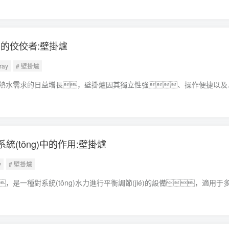
一些可能的解決辦法
的佼佼者:壁掛爐
ray
# 壁掛爐
熱水需求的日益增長，壁掛爐因其獨立性強、操作便捷以及節
等優(yōu)點，已成為眾多家庭的首選壁掛爐。作為壁掛爐行業(yè)的
借其卓越的產品性能和優(yōu)質的售后服務，在眾多品牌中
統(tǒng)中的作用:壁掛爐
y
# 壁掛爐
，是一種對系統(tǒng)水力進行平衡調節(jié)的設備，適用于
面積較大的地暖系統(tǒng)壁掛爐。耦合罐可以將采暖系統(tǒng)中的高溫
降低供水溫度，以達到節(jié)能的目的。裝有耦合罐的