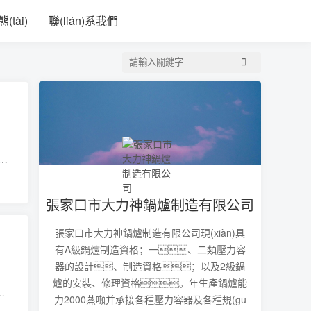
幕日韩精品亚洲一区
(tài)
聯(lián)系我們
般
，在
張家口市大力神鍋爐制造有限公司
張家口市大力神鍋爐制造有限公司現(xiàn)具
有A級鍋爐制造資格；一、二類壓力容
器的設計、制造資格；以及2級鍋
爐的安裝、修理資格。年生產鍋爐能
的
力2000蒸噸并承接各種壓力容器及各種規(gu