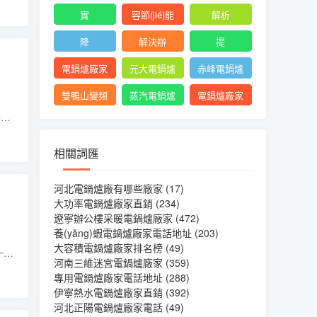
實
容節(jié)能
解析
降
解決辦
提
電鍋爐廠家
元大電鍋爐
赤峰電鍋爐
陜西
廠家
廠家地址
雙鴨山變頻
蒸汽電鍋爐
電鍋爐廠家
場上
電鍋爐廠家
廠家批發(fā)
制造
品
相關詞匯
河北電鍋爐廠有哪些廠家
(17)
大功率電鍋爐廠家直銷
(234)
遼寧辦公樓采暖電鍋爐廠家
(472)
養(yǎng)蝦電鍋爐廠家電話地址
(203)
大容積電鍋爐廠家排名榜
(49)
一臺
河南三維迷宮電鍋爐廠家
(359)
遇
專用電鍋爐廠家電話地址
(288)
伊寧熱水電鍋爐廠家直銷
(392)
河北正陽電鍋爐廠家電話
(49)