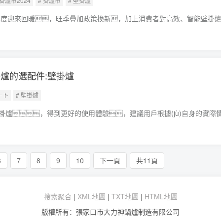
 掛爐市2024
# 掛爐市
# 壁掛爐
三季度迎來回暖，旺季疊加政策換新，加上消費者對高效、智能壁掛
yè)帶來了新的動力，零售渠道得到了提升壁掛爐。從
電綜合性渠道主流價格帶有向上提升
爐的選配件:壁掛爐
一下
# 壁掛爐
掛爐，得到更好的使用體驗，建議用戶根據(jù)自身的實際
，下面就為您介紹一下壁掛爐的選配件壁掛爐。室內溫控器
制室內溫度，達到節(jié)能與舒適采暖
6
7
8
9
10
下一頁
共11頁
搜索聚合
|
XML地圖
|
TXT地圖
|
HTML地圖
版權所有：張家口市大力神鍋爐制造有限公司