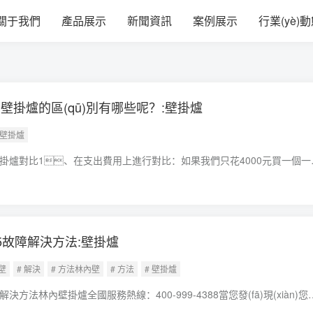
夜福网站_永久免费中文字幕_中文字
關于我們
產品展示
新聞資訊
案例展示
行業(yè)動態
壁掛爐的區(qū)別有哪些呢？:壁掛爐
 壁掛爐
壁掛爐對比1、在支出費用上進行對比：如果我們只花4000元買一個一
掛爐。就差不多報廢了我們還要在支出買一個。這樣
費12000元。而
5故障解決方法:壁掛爐
壁
# 解決
# 方法林內壁
# 方法
# 壁掛爐
方法林內壁掛爐全國服務熱線：400-999-4388當您發(fā)現(xiàn)您
n)了顯示45的錯誤信息，這通常意味著機器內部存在某種問題壁掛