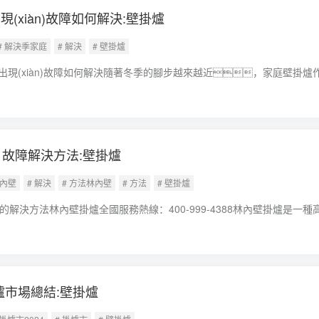
(xiàn)故障如何解決:壁掛爐
# 解決季家庭
# 解決
# 壁掛爐
現(xiàn)故障如何解決隨著冬季的腳步越來越近，家庭壁掛爐
(wěn)定運行顯得尤為重要壁掛爐。然而，壁掛爐在長時間
故障問題，這時候，掌握一些基本的
1故障解決方法:壁掛爐
林內壁
# 解決
# 方法林內壁
# 方法
# 壁掛爐
的解決方法林內壁掛爐全國服務熱線：400-999-4388林內壁掛爐是一種
于家庭和商業(yè)建筑中壁掛爐。在使用過程中，用戶可能會遇
示6
掛爐市場總結:壁掛爐