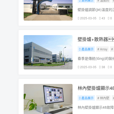
案例展示
# 溫度的
壁掛爐調節(jié)溫
园凑找韵乱话悴襟E進
2025-03-05
43
0
或側面，上面會有對應的
壁掛爐+散熱器
產品展示
# Array
#
春季是傳統(tǒng)
暖系統(tǒng)壁掛
2025-03-05
38
0
容量小、循環(h
林內壁掛爐顯示4
產品展示
# 林內壁
林內壁掛爐顯示48故障
設備生產商，其