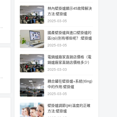
林內壁掛爐顯示45故障解決
方法:壁掛爐
2025-03-05
。
個
國產壁掛爐與進口壁掛爐的
區(qū)別有哪些呢？:壁掛爐
2025-03-05
電鍋爐廠家直銷店價格（電
鍋爐廠家直銷店價格多少）
2025-03-03
家
耦合罐在壁掛爐+系統(tǒng)
我
中的作用:壁掛爐
2025-03-05
壁掛爐調節(jié)溫度的正確
方法:壁掛爐